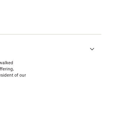
 walked
fering,
sident of our