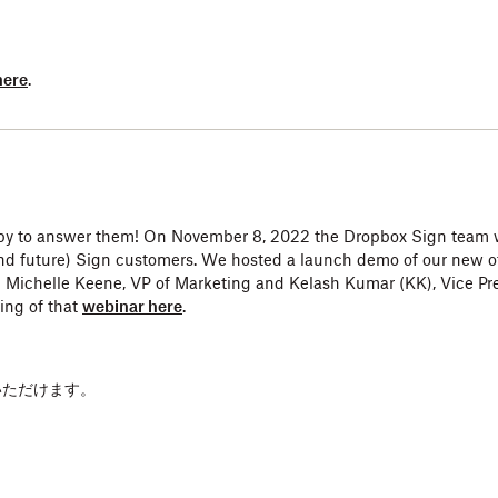
here
.
happy to answer them! On November 8, 2022 the Dropbox Sign team
nd future) Sign customers. We hosted a launch demo of our new of
 Michelle Keene, VP of Marketing and Kelash Kumar (KK), Vice Pre
ing of that
webinar here
.
いただけます。