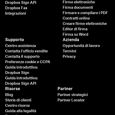
Firme elettroniche
Dropbox Sign API
Firma documenti
Dropbox Fax
Firmare e compilare i PDF
Integrazioni
Contratti online
Creare firme elettroniche
Editor di firma
Firma su Word
Supporto
Azienda
Più veloce, più intelligente,
Centro assistenza
Opportunità di lavoro
più sicuro: ecco come
Contatta l'ufficio vendite
Termini
Contatta il supporto
Privacy
Dropbox Sign accelera il
Preferenze cookie e CCPA
business nel 2025
Guida introduttiva:
Dropbox Sign
Guida introduttiva:
Ulteriori informazioni
Dropbox Sign API
Risorse
Partner
Blog
Partner strategici
Storie di clienti
Partner Locator
Centro risorse
Guida alla legalità