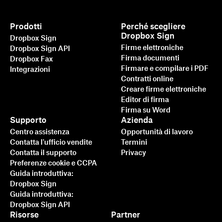
Prodotti
Perché scegliere
Dropbox Sign
Dropbox Sign
Firme elettroniche
Dropbox Sign API
Firma documenti
Dropbox Fax
Firmare e compilare i PDF
Integrazioni
Contratti online
Creare firme elettroniche
Editor di firma
Firma su Word
Supporto
Azienda
Più veloce, più intelligente,
Centro assistenza
Opportunità di lavoro
più sicuro: ecco come
Contatta l'ufficio vendite
Termini
Contatta il supporto
Privacy
Dropbox Sign accelera il
Preferenze cookie e CCPA
business nel 2025
Guida introduttiva:
Dropbox Sign
Guida introduttiva:
Ulteriori informazioni
Dropbox Sign API
Risorse
Partner