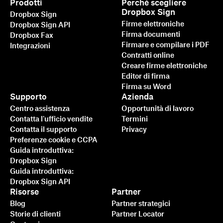
Prodotti
Perché scegliere
Dropbox Sign
Dropbox Sign
Firme elettroniche
Dropbox Sign API
Firma documenti
Dropbox Fax
Firmare e compilare i PDF
Integrazioni
Contratti online
Creare firme elettroniche
Editor di firma
Firma su Word
Supporto
Azienda
Più veloce, più intelligente,
Centro assistenza
Opportunità di lavoro
più sicuro: ecco come
Contatta l'ufficio vendite
Termini
Contatta il supporto
Privacy
Dropbox Sign accelera il
Preferenze cookie e CCPA
business nel 2025
Guida introduttiva:
Dropbox Sign
Guida introduttiva:
Ulteriori informazioni
Dropbox Sign API
Risorse
Partner
Blog
Partner strategici
Storie di clienti
Partner Locator