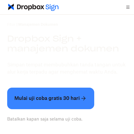
Fitur
|
Manajemen Dokumen
Dropbox Sign +
manajemen dokumen
Simpan tempat membubuhkan tanda tangan untuk
alur kerja terpadu agar menghemat waktu Anda.
Mulai uji coba gratis 30 hari
Batalkan kapan saja selama uji coba.