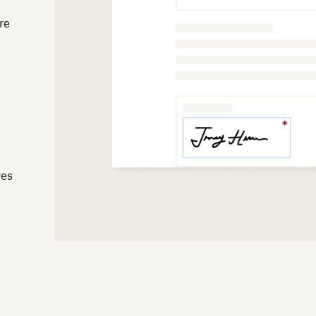
re
res