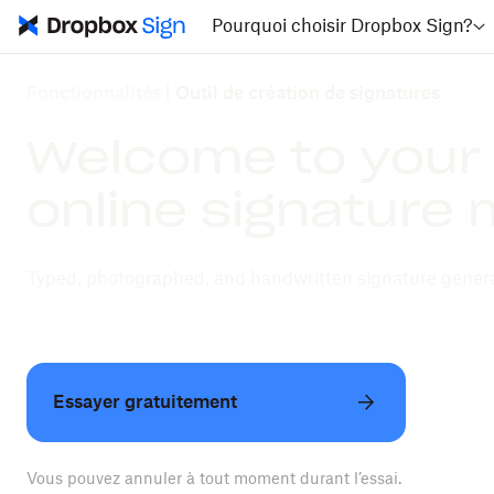
Pourquoi choisir Dropbox Sign?
Fonctionnalités
|
Outil de création de signatures
Welcome to your 
online signature
Typed, photographed, and handwritten signature gener
Essayer gratuitement
Vous pouvez annuler à tout moment durant l’essai.