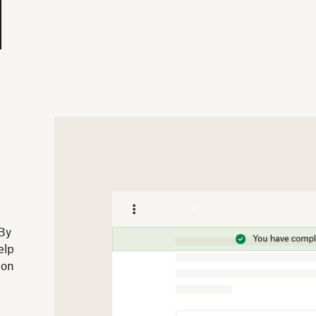
h
 By
elp
ion