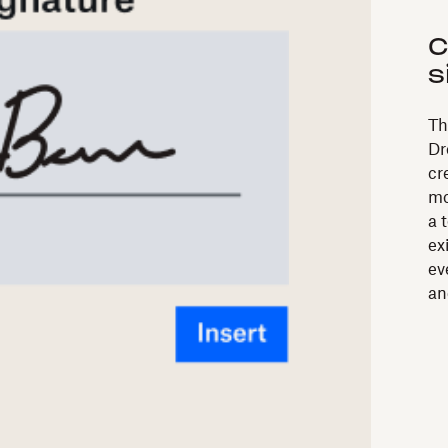
C
s
Th
Dr
cr
mo
a 
ex
ev
an