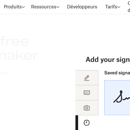
C
Produits
Ressources
Développeurs
Tarifs
free
 maker
ator