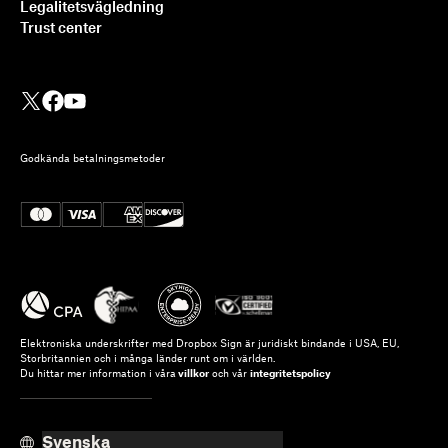
Legalitetsvägledning
Trust center
Godkända betalningsmetoder
Integrera Dropbox Sign med
Ruby on Rails: En steg-för-
steg-handledning
Läs mer
Elektroniska underskrifter med Dropbox Sign är juridiskt bindande i USA, EU,
Storbritannien och i många länder runt om i världen.
Du hittar mer information i våra
villkor
och vår
integritetspolicy