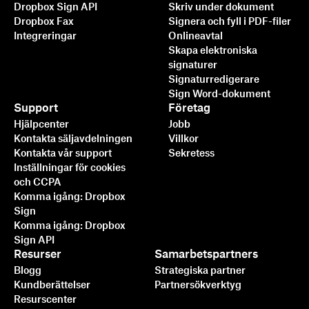
Dropbox Sign API
Skriv under dokument
Dropbox Fax
Signera och fyll i PDF-filer
Integreringar
Onlineavtal
Skapa elektroniska
signaturer
Signaturredigerare
Sign Word-dokument
Snabbare, smartare,
Support
Företag
säkrare: så påskyndar
Hjälpcenter
Jobb
Dropbox Sign affärerna
Kontakta säljavdelningen
Villkor
Kontakta vår support
Sekretess
2025
Inställningar för cookies
och CCPA
Läs mer
Komma igång: Dropbox
Sign
Komma igång: Dropbox
Sign API
Resurser
Samarbetspartners
Blogg
Strategiska partner
Kundberättelser
Partnersökverktyg
Resurscenter