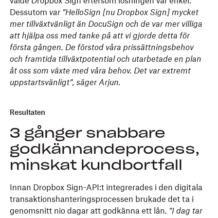
valde Dropbox Sign eftersom lösningen var enkel.
Dessutom
var ”HelloSign [nu Dropbox Sign] mycket
mer tillväxtvänligt än DocuSign och de var mer villiga
att hjälpa oss med tanke på att vi gjorde detta för
första gången. De förstod våra prissättningsbehov
och framtida tillväxtpotential och utarbetade en plan
åt oss som växte med våra behov. Det var extremt
uppstartsvänligt”, säger Arjun.
Resultaten
3 gånger snabbare
godkännandeprocess,
minskat kundbortfall
Innan Dropbox Sign-API:t integrerades i den digitala
transaktionshanteringsprocessen brukade det ta i
genomsnitt nio dagar att godkänna ett lån.
”I dag tar