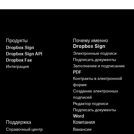
Продукты
Почему именно
Dropbox Sign
Dropbox Sign
Электронные подписи
Dropbox Sign API
Подписать документы
Dropbox Fax
Заполнение и подписание
Интеграция
PDF
Контракты в электронной
форме
Создание электронных
подписей
Быстрее, умнее, безопаснее: как
Редактор подписи
Dropbox Sign помогает ускорить
Подписать документы
Word
бизнес-процессы в 2025 году
Поддержка
Компания
Справочный центр
Вакансии