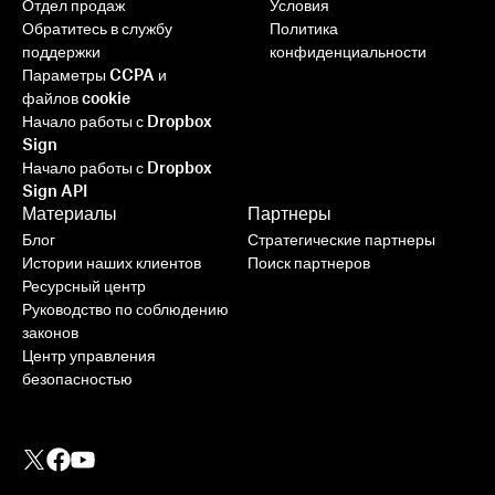
Отдел продаж
Условия
Подробнее
Обратитесь в службу
Политика
поддержки
конфиденциальности
Параметры CCPA и
файлов cookie
Начало работы с Dropbox
Sign
Начало работы с Dropbox
Sign API
Материалы
Партнеры
Блог
Стратегические партнеры
Истории наших клиентов
Поиск партнеров
Ресурсный центр
Руководство по соблюдению
законов
Центр управления
безопасностью
Интеграция Dropbox Sign с
Ruby on Rails: пошаговое
руководство