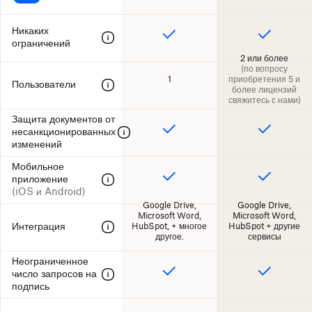
Никаких
ограничений
2 или более
(по вопросу
1
приобретения 5 и
Пользователи
более лицензий
свяжитесь с нами)
Защита документов от
несанкционированных
изменений
Мобильное
приложение
(iOS и Android)
Google Drive,
Google Drive,
Microsoft Word,
Microsoft Word,
Интеграция
HubSpot, + многое
HubSpot + другие
другое.
сервисы
Неограниченное
число запросов на
подпись