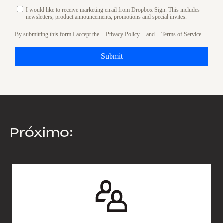
I would like to receive marketing email from Dropbox Sign. This includes
newsletters, product announcements, promotions and special invites.
By submitting this form I accept the
Privacy Policy
and
Terms of Service
.
Submit
Próximo: