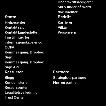
Underskriftsredigerer
Skriv under på Word-
Raskere, smartere, sikrere:
dokumenter
Slik akselererer
Støtte
Bedrift
Hjelpesenter
Karrierer
Dropbox Sign virksomheten
Kontakt salg
Vilkår
sin i 2025
Kontakt kundestøtte
Personvern
Innstillinger for
informasjonskapsler og
Les mer
CCPA
Komme i gang: Dropbox
Sign
Komme i gang: Dropbox
Sign API
Ressurser
Partnere
Blogg
Strategiske partnere
Kundehistorier
Finn en partner
Ressurssenter
Legalitetsveiledning
Trust Center