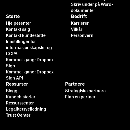
Skriv under på Word-
Raskere, smartere, sikrere:
dokumenter
Slik akselererer
Støtte
Bedrift
Hjelpesenter
Karrierer
Dropbox Sign virksomheten
Kontakt salg
Vilkår
sin i 2025
Kontakt kundestøtte
Personvern
Innstillinger for
informasjonskapsler og
Les mer
CCPA
Komme i gang: Dropbox
Sign
Komme i gang: Dropbox
Sign API
Ressurser
Partnere
Blogg
Strategiske partnere
Kundehistorier
Finn en partner
Ressurssenter
Legalitetsveiledning
Trust Center