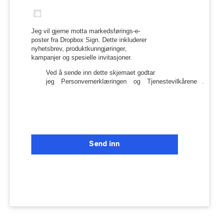
Jeg vil gjerne motta markedsførings-e-
poster fra Dropbox Sign. Dette inkluderer
nyhetsbrev, produktkunngjøringer,
kampanjer og spesielle invitasjoner.
Ved å sende inn dette skjemaet godtar
jeg
Personvernerklæringen
og
Tjenestevilkårene
.
Send inn