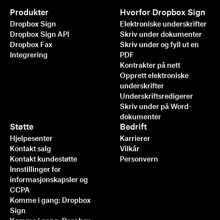
Produkter
Hvorfor Dropbox Sign
Dropbox Sign
Elektroniske underskrifter
Dropbox Sign API
Skriv under dokumenter
Dropbox Fax
Skriv under og fyll ut en
Integrering
PDF
Kontrakter på nett
Opprett elektroniske
underskrifter
Underskriftsredigerer
Skriv under på Word-
Raskere, smartere, sikrere:
dokumenter
Slik akselererer
Støtte
Bedrift
Hjelpesenter
Karrierer
Dropbox Sign virksomheten
Kontakt salg
Vilkår
sin i 2025
Kontakt kundestøtte
Personvern
Innstillinger for
informasjonskapsler og
Les mer
CCPA
Komme i gang: Dropbox
Sign