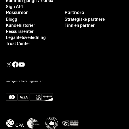
Komme i gang: Dropbox
Sign API
Ressurser
Partnere
Blogg
Strategiske partnere
Kundehistorier
Finn en partner
Ressurssenter
Legalitetsveiledning
Trust Center
Integrering av Dropbox Sign
Godkjente betalingsmåter
med Ruby on Rails: en
trinnvis veiledning
Les mer