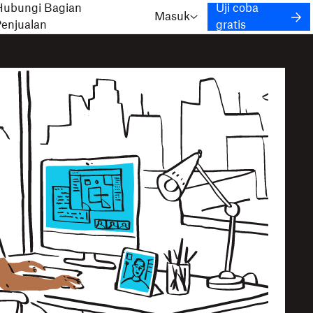
Hubungi Bagian
Uji coba
Masuk
Penjualan
gratis