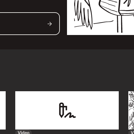
Video
V