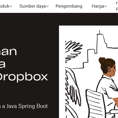
oduk
Sumber daya
Pengembang
Harga
nan
a
Dropbox
 a Java Spring Boot