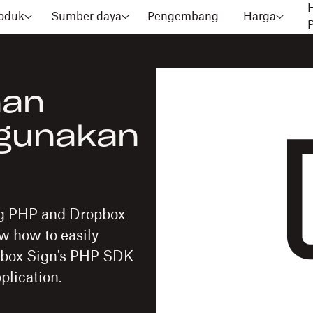
oduk
Sumber daya
Pengembang
Harga
nan
gunakan
ng PHP and Dropbox
ow how to easily
opbox Sign's PHP SDK
plication.