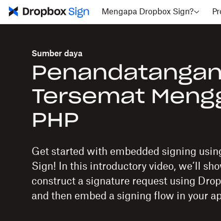
Mengapa Dropbox Sign?
Pr
Sumber daya
Penandatanga
Tersemat Meng
PHP
Get started with embedded signing usi
Sign! In this introductory video, we’ll sh
construct a signature request using Dr
and then embed a signing flow in your ap