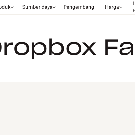
oduk
Sumber daya
Pengembang
Harga
ropbox F