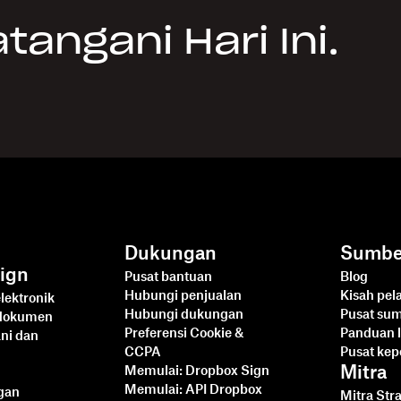
angani Hari Ini.
Dukungan
Sumbe
ign
Pusat bantuan
Blog
Hubungi penjualan
Kisah pe
lektronik
Hubungi dukungan
Pusat su
 dokumen
Preferensi Cookie &
Panduan l
ni dan
CCPA
Pusat ke
Mitra
Memulai: Dropbox Sign
Memulai: API Dropbox
ngan
Mitra Str