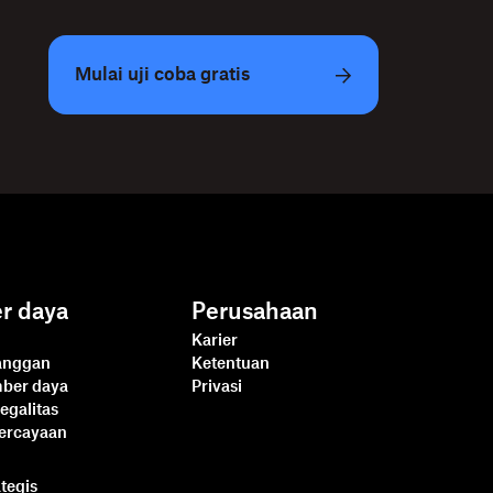
Mulai uji coba gratis
r daya
Perusahaan
Karier
langgan
Ketentuan
mber daya
Privasi
egalitas
percayaan
ategis