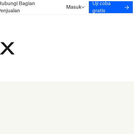
Hubungi Bagian
Uji coba
Masuk
Penjualan
gratis
ax