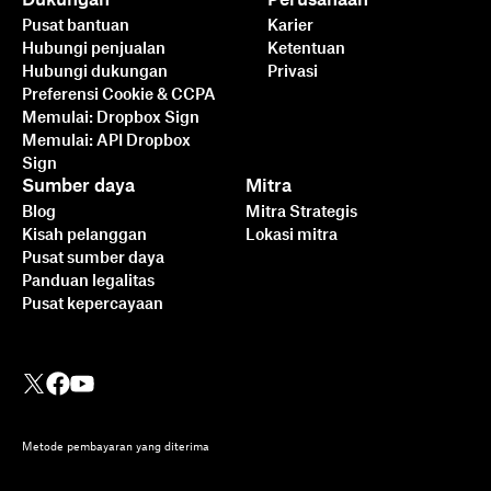
Sign Meningkatan
Pusat bantuan
Karier
Kecepatan Bisnis pada
Hubungi penjualan
Ketentuan
2025
Hubungi dukungan
Privasi
Preferensi Cookie & CCPA
Memulai: Dropbox Sign
Baca lebih lanjut
Memulai: API Dropbox
Sign
Sumber daya
Mitra
Blog
Mitra Strategis
Kisah pelanggan
Lokasi mitra
Pusat sumber daya
Panduan legalitas
Pusat kepercayaan
Metode pembayaran yang diterima