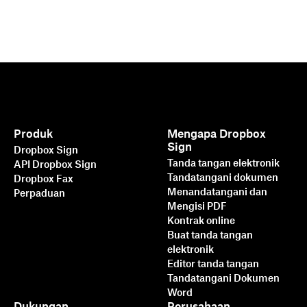
Produk
Mengapa Dropbox
Sign
Dropbox Sign
Tanda tangan elektronik
API Dropbox Sign
Tandatangani dokumen
Dropbox Fax
Menandatangani dan
Perpaduan
Mengisi PDF
Kontrak online
Buat tanda tangan
elektronik
Editor tanda tangan
Lebih Cepat, Lebih Cerdas,
Tandatangani Dokumen
Lebih Aman: Cara Dropbox
Word
Dukungan
Perusahaan