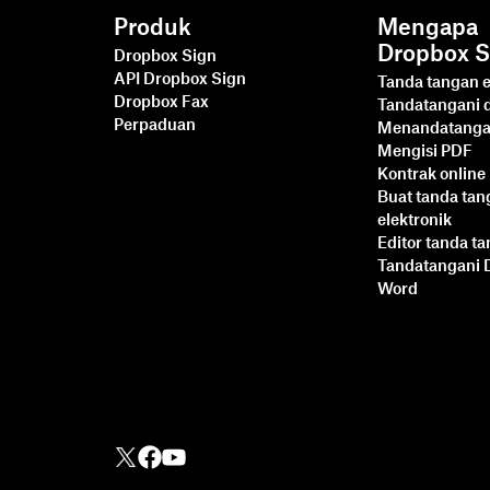
Produk
Mengapa
Dropbox S
Dropbox Sign
API Dropbox Sign
Tanda tangan e
Dropbox Fax
Tandatangani
Perpaduan
Menandatanga
Mengisi PDF
Kontrak online
Buat tanda ta
elektronik
Editor tanda t
Tandatangani
Word
Lebih Cepat, Lebih
Cerdas, Lebih Aman:
Cara Dropbox Sign
Meningkatan
Kecepatan Bisnis pada
2025