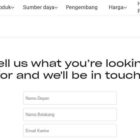
oduk
Sumber daya
Pengembang
Harga
ell us what you’re looki
for and we'll be in touch