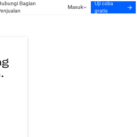
Hubungi Bagian
Uji coba
Masuk
Penjualan
gratis
ng
.