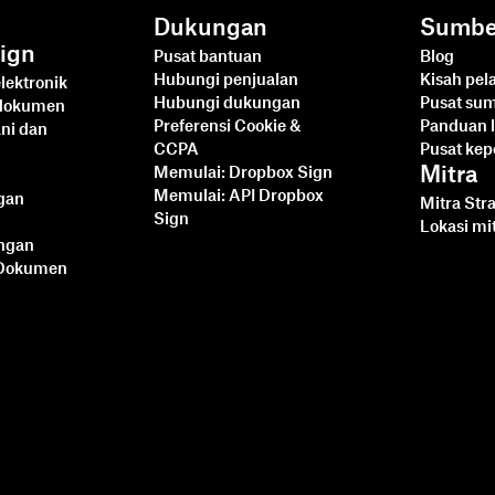
Dukungan
Sumbe
ign
Pusat bantuan
Blog
Hubungi penjualan
Kisah pe
lektronik
Hubungi dukungan
Pusat su
 dokumen
Preferensi Cookie &
Panduan l
ni dan
CCPA
Pusat ke
Mitra
Memulai: Dropbox Sign
Memulai: API Dropbox
ngan
Mitra Str
Sign
Lokasi mi
angan
 Dokumen
Mengintegrasikan
Dropbox Sign dengan
Ruby on Rails: Tutorial
Langkah demi Langkah