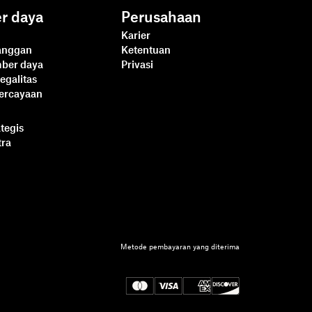
r daya
Perusahaan
Karier
langgan
Ketentuan
mber daya
Privasi
egalitas
percayaan
ategis
tra
Dropbox Sign vs.
SignNow untuk
Metode pembayaran yang diterima
pengembang
Baca lebih lanjut