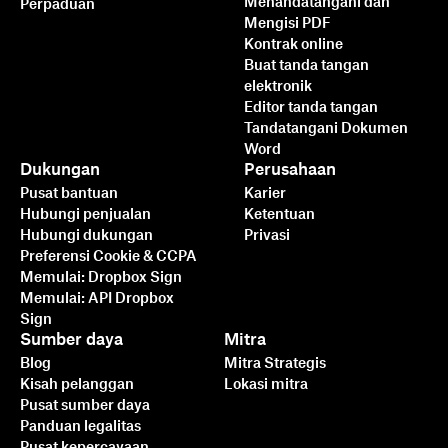
Menandatangani dan
Perpaduan
Mengisi PDF
Kontrak online
Buat tanda tangan
elektronik
Editor tanda tangan
Tandatangani Dokumen
Word
Dukungan
Perusahaan
Pusat bantuan
Karier
Hubungi penjualan
Ketentuan
Hubungi dukungan
Privasi
Preferensi Cookie & CCPA
Memulai: Dropbox Sign
Memulai: API Dropbox
Sign
Sumber daya
Mitra
Blog
Mitra Strategis
Kisah pelanggan
Lokasi mitra
Pusat sumber daya
Panduan legalitas