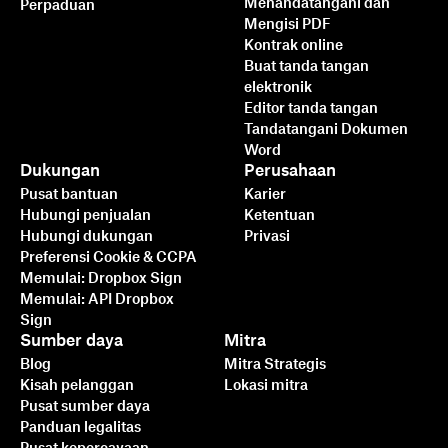
Menandatangani dan
Perpaduan
Mengisi PDF
Kontrak online
Buat tanda tangan
elektronik
Editor tanda tangan
Tandatangani Dokumen
Word
Dukungan
Perusahaan
Pusat bantuan
Karier
Hubungi penjualan
Ketentuan
Hubungi dukungan
Privasi
Preferensi Cookie & CCPA
Memulai: Dropbox Sign
Memulai: API Dropbox
Sign
Sumber daya
Mitra
Blog
Mitra Strategis
Kisah pelanggan
Lokasi mitra
Pusat sumber daya
Panduan legalitas