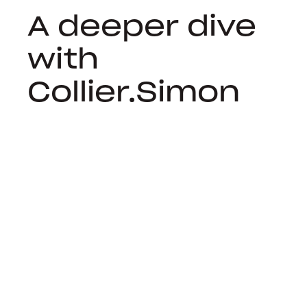
A deeper dive
with
Collier.Simon