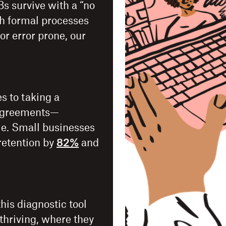
s survive with a “no
h formal processes
or error prone, our
s to taking a
 agreements—
ale. Small businesses
retention by
82%
and
this diagnostic tool
thriving, where they