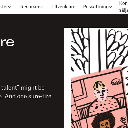
Kon
kter
Resurser
Utvecklare
Prissättning
säl
tre
 talent” might be
e. And one sure-fire