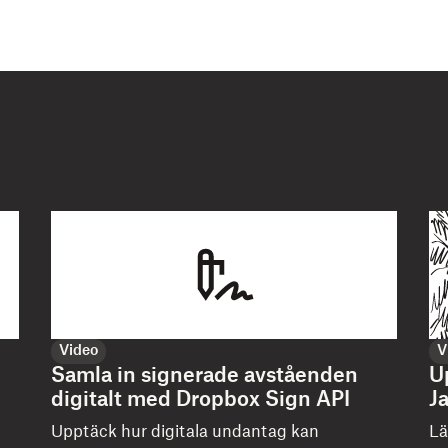
Video
V
Samla in signerade avståenden
U
digitalt med Dropbox Sign API
J
Upptäck hur digitala undantag kan
Lä