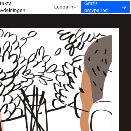
takta
Gratis
Logga in
javdelningen
provperiod