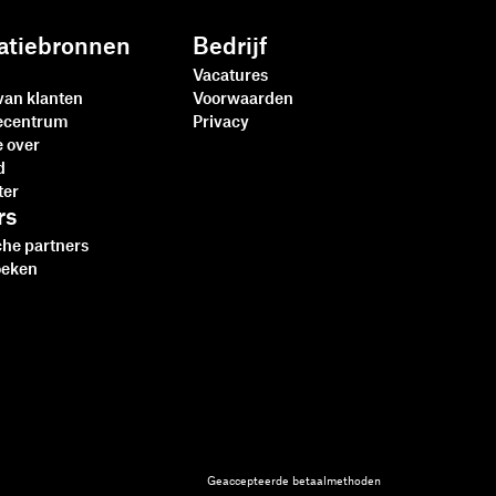
atiebronnen
Bedrijf
Vacatures
van klanten
Voorwaarden
iecentrum
Privacy
e over
d
ter
rs
che partners
oeken
Geaccepteerde betaalmethoden