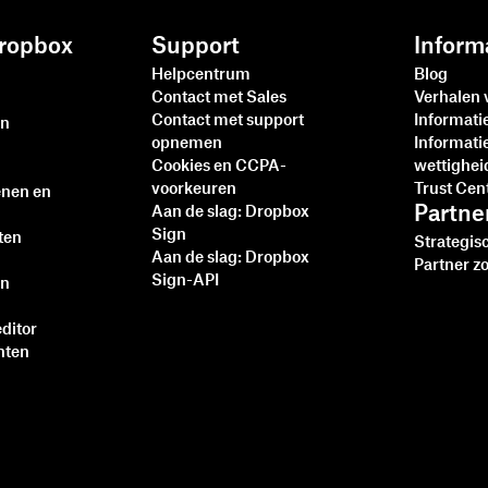
ropbox
Support
Inform
Helpcentrum
Blog
Contact met Sales
Verhalen 
Contact met support
Informat
en
opnemen
Informati
Cookies en CCPA-
wettighei
voorkeuren
Trust Cen
enen en
Partne
Aan de slag: Dropbox
Sign
ten
Strategis
Aan de slag: Dropbox
Partner z
Sign-API
en
ditor
nten