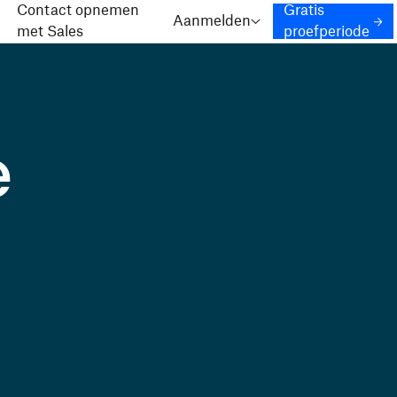
Contact opnemen
Gratis
Aanmelden
met Sales
proefperiode
e