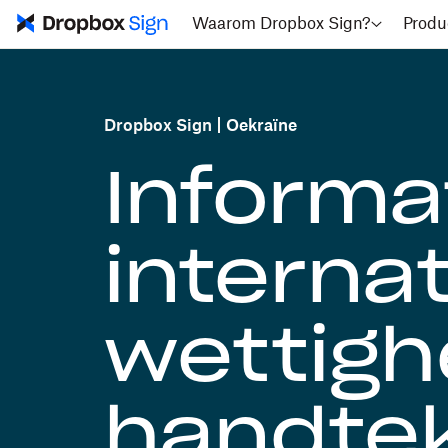
Waarom Dropbox Sign?
Produ
Dropbox Sign
Oekraïne
Informa
interna
wettigh
handte