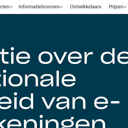
cten
Informatiebronnen
Ontwikkelaars
Prijzen
tie over d
tionale
eid van e-
keningen