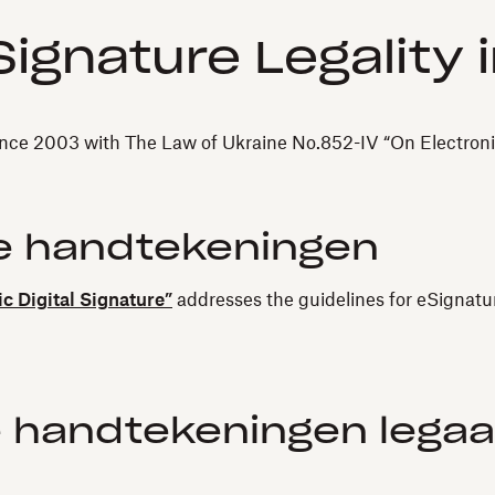
ignature Legality 
ince 2003 with The Law of Ukraine No.852-IV “On Electronic
e handtekeningen
c Digital Signature”
addresses the guidelines for eSignatur
e handtekeningen legaa