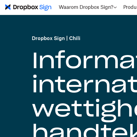
Waarom Dropbox Sign?
Produ
Dropbox Sign
Chili
Informa
interna
wettigh
handte