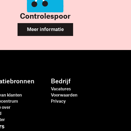
Controlespoor
Meer informatie
atiebronnen
Bedrijf
Vacatures
van klanten
Voorwaarden
iecentrum
Privacy
e over
d
ter
rs