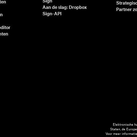
Sign
ten
Strategis
Aan de slag: Dropbox
Partner z
Sign-API
en
ditor
nten
Elektronische h
Staten, de Europe
Voor meer informatie