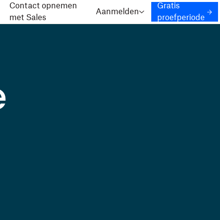
Contact opnemen
Gratis
Aanmelden
met Sales
proefperiode
e