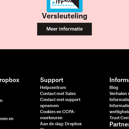
Versleuteling
Meer informatie
ropbox
Support
Inform
Helpcentrum
Blog
Contact met Sales
Verhalen 
Contact met support
Informat
en
opnemen
Informati
Cookies en CCPA-
wettighei
voorkeuren
Trust Cen
enen en
Partne
Aan de slag: Dropbox