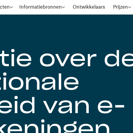
cten
Informatiebronnen
Ontwikkelaars
Prijzen
tie over d
tionale
eid van e-
keningen