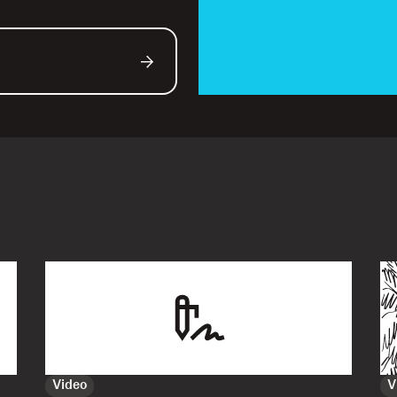
Video
V