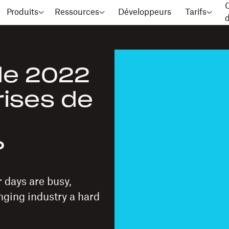
C
Produits
Ressources
Développeurs
Tarifs
le 2022
rises de
?
r days are busy,
ging industry a hard