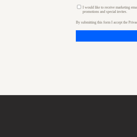
I would like to receive marketing em
promotions and special invites.
By submitting this form I accept the
Priva