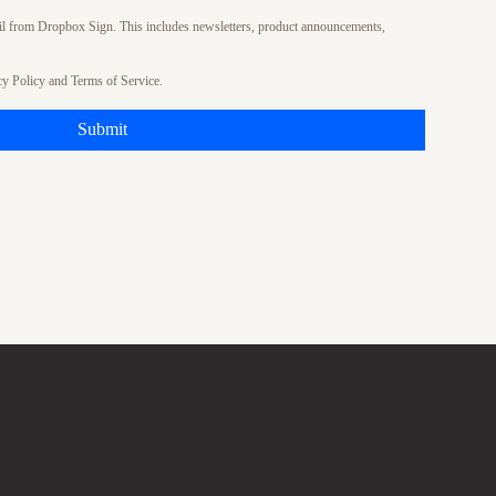
ail from Dropbox Sign. This includes newsletters, product announcements,
cy Policy
and
Terms of Service
.
Submit