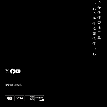
合
中
作
心
伙
合
伴
法
查
性
找
指
工
南
具
信
任
中
心
接受的付款方式