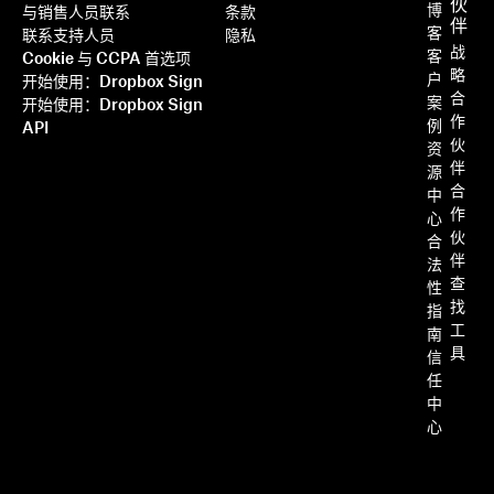
伙
博
与销售人员联系
条款
伴
客
联系支持人员
隐私
了解更多
战
客
Cookie 与 CCPA 首选项
略
户
开始使用：Dropbox Sign
合
案
开始使用：Dropbox Sign
作
例
API
伙
资
伴
源
合
中
作
心
伙
合
伴
法
查
性
找
指
工
南
具
信
任
中
将 Dropbox Sign 与 Ruby on
心
Rails 集成：分步教程