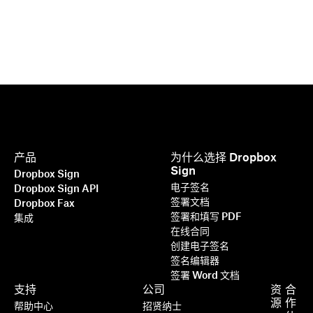
产品
为什么选择 Dropbox
Sign
Dropbox Sign
电子签名
Dropbox Sign API
签署文档
Dropbox Fax
签署和填写 PDF
集成
在线合同
创建电子签名
签名编辑器
签署 Word 文档
更快、更智能、更安全：Dropbox
支持
公司
资
合
Sign 如何在 2025 年加速业务发展
源
作
帮助中心
招贤纳士