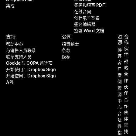
签署和填写 PDF
集成
在线合同
创建电子签名
签名编辑器
签署 Word 文档
支持
公司
资
合
源
作
帮助中心
招贤纳士
伙
博
与销售人员联系
条款
伴
客
联系支持人员
隐私
战
客
Cookie 与 CCPA 首选项
略
户
开始使用：Dropbox Sign
合
案
开始使用：Dropbox Sign
作
例
API
伙
资
伴
源
合
中
作
心
伙
合
伴
法
查
性
找
指