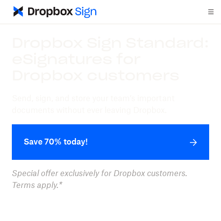
Dropbox Sign Standard:
eSignatures for
Dropbox customers
Send, sign, and store your team’s important
documents without ever leaving Dropbox.
Save 70% today!
Special offer exclusively for Dropbox customers.
Terms apply.*