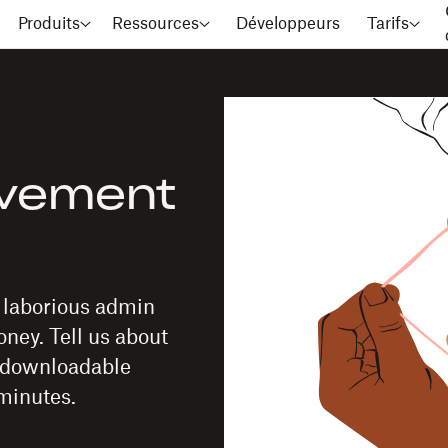
Produits
Ressources
Développeurs
Tarifs
ovement
n laborious admin
ney. Tell us about
a downloadable
minutes.